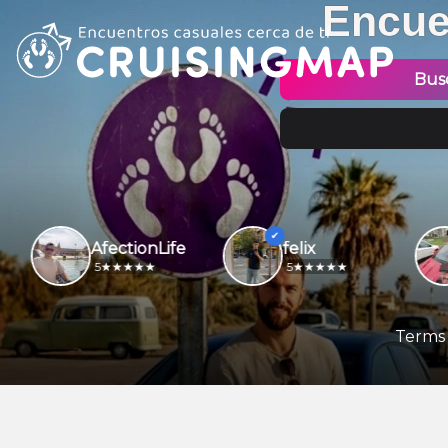
Encue
Bus
AfectionLife
felix
5
5
Terms 