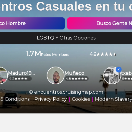
ntros Casuales en tu 
co Hombre
Busco Gente No
LGBTQ Y Otras Opciones
1.7M
4.6
Rated Members
Maduro1970
Muñeco
4.2
4.8
5
© encuentros.cruisingmap.com
& Conditions
Privacy Policy
Cookies
Modern Slavery