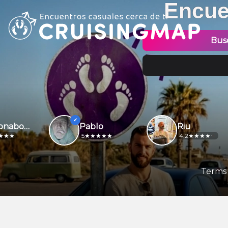
Encue
Bus
Motonabo69
Pablo
Riu
5
4.2
Terms 