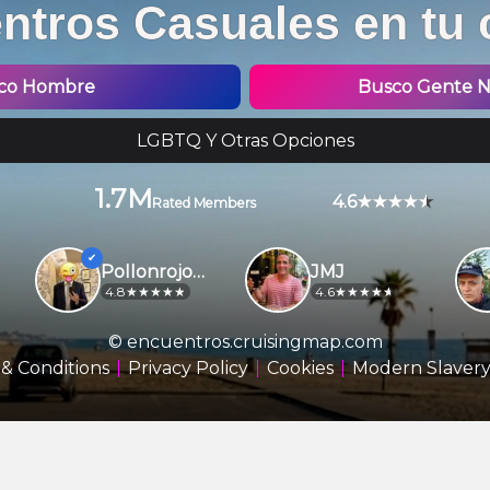
ntros Casuales en tu 
co Hombre
Busco Gente No
LGBTQ Y Otras Opciones
1.7M
4.6
Rated Members
PollonrojoBCN
JMJ
4.8
4.6
© encuentros.cruisingmap.com
& Conditions
Privacy Policy
Cookies
Modern Slavery