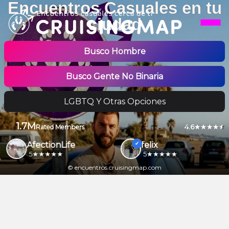
Encuentros Casuales en tu
ciudad
Busco Hombre
Busco Gente No Binaria
LGBTQ Y Otras Opciones
1.7M
4.6
Rated Members
AfectionLife
felix
5
5
© encuentros.cruisingmap.com