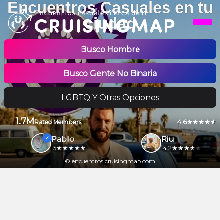
Encuentros Casuales en tu
ciudad
Busco Hombre
Busco Gente No Binaria
LGBTQ Y Otras Opciones
1.7M
4.6
Rated Members
Pablo
Riu
5
4.2
© encuentros.cruisingmap.com