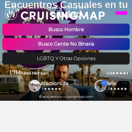
Encuentros Casuales en tu
ciudad
Busco Hombre
Busco Gente No Binaria
LGBTQ Y Otras Opciones
1.7M
4.6
Rated Members
AfectionLife
felix
5
5
© encuentros.cruisingmap.com