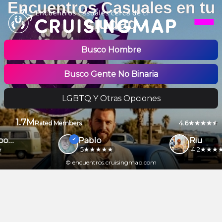
Encuentros Casuales en tu
ciudad
Busco Hombre
Busco Gente No Binaria
LGBTQ Y Otras Opciones
1.7M
4.6
Rated Members
Motonabo69
Pablo
Riu
5
4.2
© encuentros.cruisingmap.com