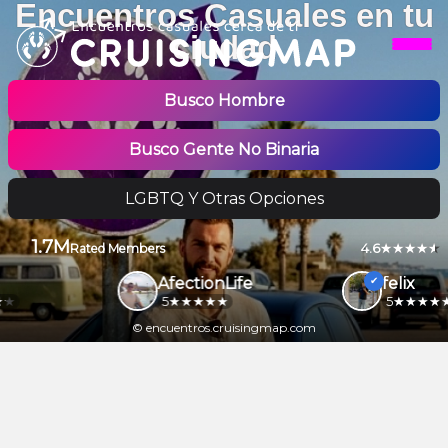
Encuentros Casuales en tu
ciudad
Busco Hombre
Busco Gente No Binaria
LGBTQ Y Otras Opciones
1.7M
4.6
Rated Members
AfectionLife
felix
5
5
© encuentros.cruisingmap.com