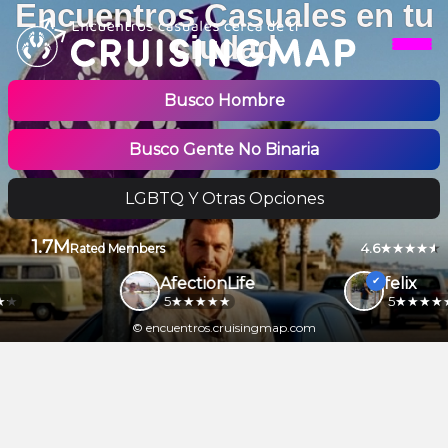
Encuentros Casuales en tu
ciudad
Busco Hombre
Busco Gente No Binaria
LGBTQ Y Otras Opciones
1.7M
4.6
Rated Members
AfectionLife
felix
5
5
© encuentros.cruisingmap.com