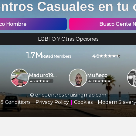
ntros Casuales en tu 
co Hombre
Busco Gente No
LGBTQ Y Otras Opciones
1.7M
4.6
Rated Members
Maduro1970
Muñeco
4.2
4.8
© encuentros.cruisingmap.com
& Conditions
Privacy Policy
Cookies
Modern Slavery