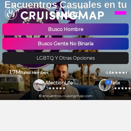
Encuentros Casuales en tu
ciudad
Busco Hombre
Busco Gente No Binaria
LGBTQ Y Otras Opciones
1.7M
4.6
Rated Members
AfectionLife
felix
5
5
© encuentros.cruisingmap.com