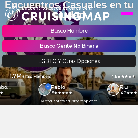
Encuentros Casuales en tu
ciudad
Busco Hombre
Busco Gente No Binaria
LGBTQ Y Otras Opciones
1.7M
4.6
Rated Members
Motonabo69
Pablo
Riu
5
4.2
© encuentros.cruisingmap.com