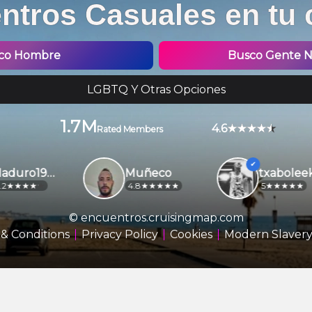
ntros Casuales en tu 
co Hombre
Busco Gente No
LGBTQ Y Otras Opciones
1.7M
4.6
Rated Members
Maduro1970
Muñeco
txaboleekal046
4.8
5
© encuentros.cruisingmap.com
& Conditions
Privacy Policy
Cookies
Modern Slavery