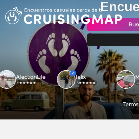
Encue
Bus
AfectionLife
felix
5
5
4.2
Terms 