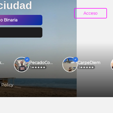
ciudad
Acceso
 Binaria
PecadoConsentido
CarpeDiem
5
5
 Policy