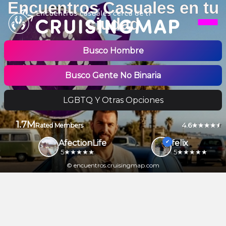
Encuentros Casuales en tu
ciudad
Busco Hombre
Busco Gente No Binaria
LGBTQ Y Otras Opciones
1.7M
4.6
Rated Members
AfectionLife
felix
5
5
© encuentros.cruisingmap.com