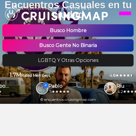
Encuentros Casuales en tu
ciudad
Busco Hombre
Busco Gente No Binaria
LGBTQ Y Otras Opciones
1.7M
4.6
Rated Members
Motonabo69
Pablo
Riu
5
4.2
© encuentros.cruisingmap.com