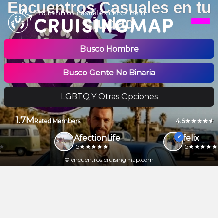
Encuentros Casuales en tu
ciudad
Busco Hombre
Busco Gente No Binaria
LGBTQ Y Otras Opciones
1.7M
4.6
Rated Members
AfectionLife
felix
5
5
© encuentros.cruisingmap.com