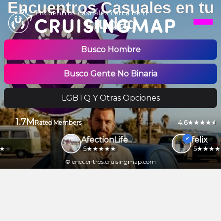
Encuentros Casuales en tu
ciudad
Busco Hombre
Busco Gente No Binaria
LGBTQ Y Otras Opciones
1.7M
4.6
Rated Members
AfectionLife
felix
5
5
© encuentros.cruisingmap.com